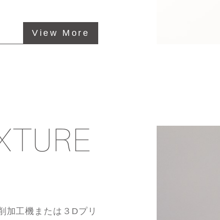
View More
XTURE
削加工機または３Dプリ