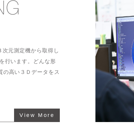
NG
３次元測定機から取得し
成を行います。どんな形
質の高い３Ｄデータをス
View More